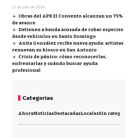
27 de julio de 2026
Obras del APR El Convento alcanzan un 75%
de avance
Detienen a banda acusada de robar especies
desde vehículos en Santo Domingo
Anita González recibe nueva ayuda: artistas
renuevan su kiosco en San Antonio
Crisis de pánico: cómo reconocerlas,
enfrentarlas y cuándo buscar ayuda
profesional
Categorias
Ahora
Noticias
Destacadas
Locales
Sin categoría
Im