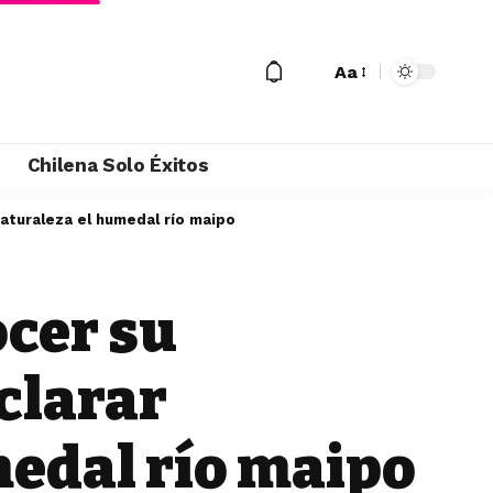
Aa
M
Chilena Solo Éxitos
naturaleza el humedal río maipo
ocer su
eclarar
medal río maipo