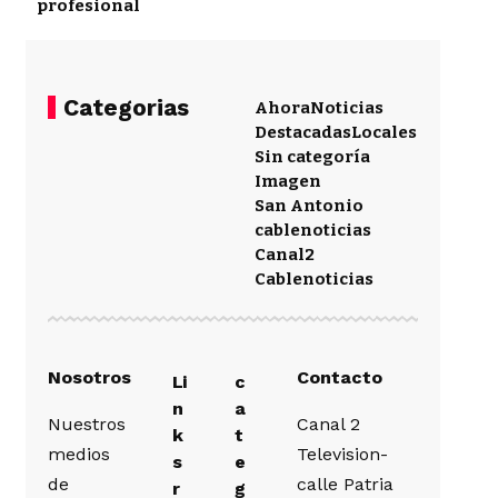
profesional
Categorias
Ahora
Noticias
Destacadas
Locales
Sin categoría
Imagen
San Antonio
cablenoticias
Canal2
Cablenoticias
Nosotros
Contacto
Li
c
n
a
Nuestros
Canal 2
k
t
medios
Television-
s
e
de
calle Patria
r
g