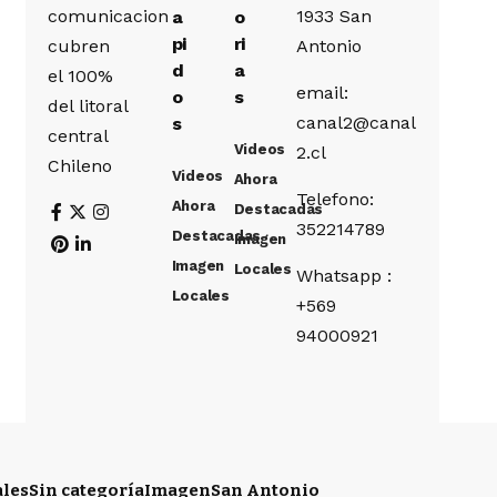
comunicacion
1933 San
a
o
pi
ri
cubren
Antonio
d
a
el 100%
email:
o
s
del litoral
canal2@canal
s
central
Videos
2.cl
Chileno
Videos
Ahora
Telefono:
Ahora
Destacadas
352214789
Destacadas
Imagen
Imagen
Locales
Whatsapp :
Locales
+569
94000921
ales
Sin categoría
Imagen
San Antonio