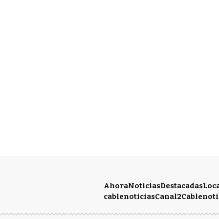
Ahora
Noticias
Destacadas
Loc
cablenoticias
Canal2
Cablenoti