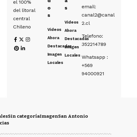
d
a
el 100%
email:
o
s
del litoral
canal2@canal
s
central
Videos
2.cl
Chileno
Videos
Ahora
Telefono:
Ahora
Destacadas
352214789
Destacadas
Imagen
Imagen
Locales
Whatsapp :
Locales
+569
94000921
ales
Sin categoría
Imagen
San Antonio
cias