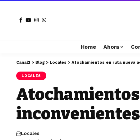
Home
Ahora
Co
Canal2
>
Blog
>
Locales
>
Atochamientos en ruta nueva a
LOCALES
Atochamientos 
inconvenientes
Locales