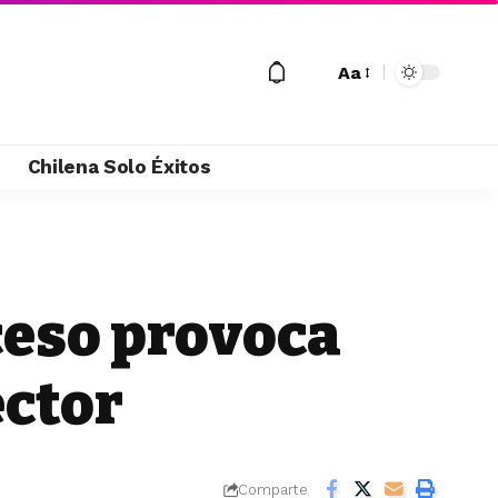
Aa
M
Chilena Solo Éxitos
ceso provoca
ector
Comparte