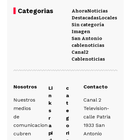
Categorias
Ahora
Noticias
Destacadas
Locales
Sin categoría
Imagen
San Antonio
cablenoticias
Canal2
Cablenoticias
Nosotros
Contacto
Li
c
n
a
Nuestros
Canal 2
k
t
medios
Television-
s
e
de
calle Patria
r
g
comunicacion
1933 San
a
o
pi
ri
cubren
Antonio