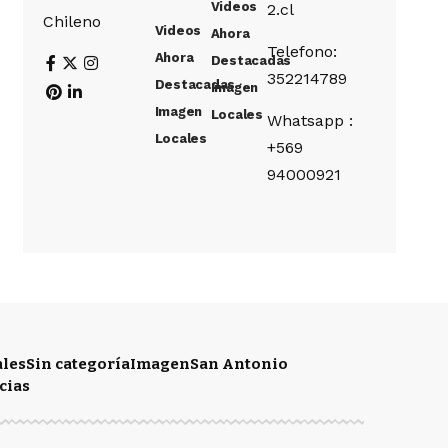
Videos
2.cl
Chileno
Videos
Ahora
Telefono:
Ahora
Destacadas
352214789
Destacadas
Imagen
Imagen
Locales
Whatsapp :
Locales
+569
94000921
ales
Sin categoría
Imagen
San Antonio
cias