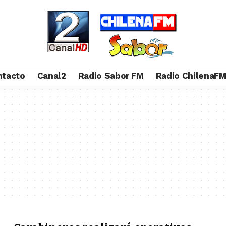
ntacto
Canal2
Radio Sabor FM
Radio ChilenaF