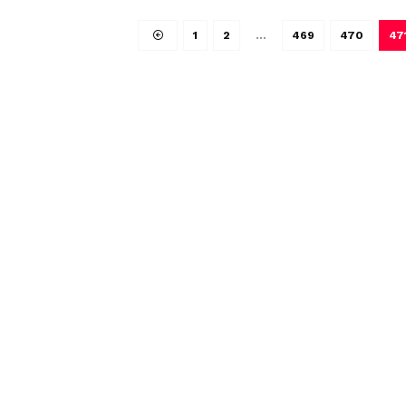
1
2
…
469
470
47