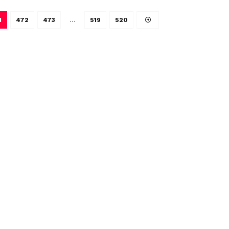
1
472
473
…
519
520