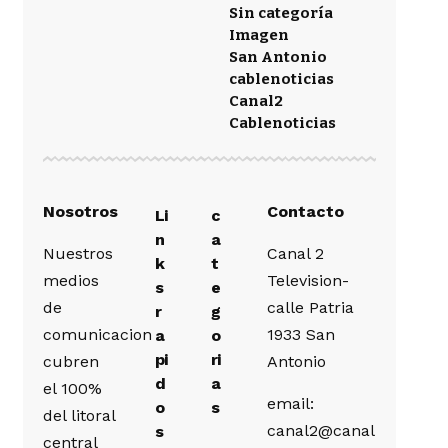
Sin categoría
Imagen
San Antonio
cablenoticias
Canal2
Cablenoticias
Nosotros
Contacto
Li
c
n
a
Nuestros
Canal 2
k
t
medios
Television-
s
e
de
calle Patria
r
g
comunicacion
1933 San
a
o
pi
ri
cubren
Antonio
d
a
el 100%
email:
o
s
del litoral
canal2@canal
s
central