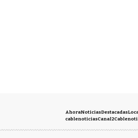
Ahora
Noticias
Destacadas
Loc
cablenoticias
Canal2
Cablenoti