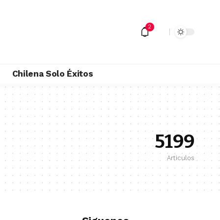
2
M
Chilena Solo Éxitos
5199
Articulos