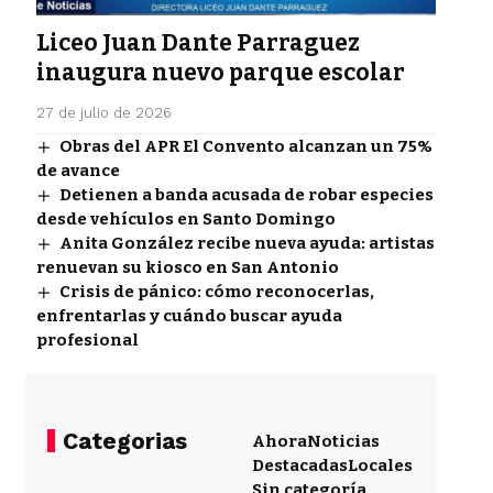
Liceo Juan Dante Parraguez
inaugura nuevo parque escolar
27 de julio de 2026
Obras del APR El Convento alcanzan un 75%
de avance
Detienen a banda acusada de robar especies
desde vehículos en Santo Domingo
Anita González recibe nueva ayuda: artistas
renuevan su kiosco en San Antonio
Crisis de pánico: cómo reconocerlas,
enfrentarlas y cuándo buscar ayuda
profesional
Categorias
Ahora
Noticias
Destacadas
Locales
Sin categoría