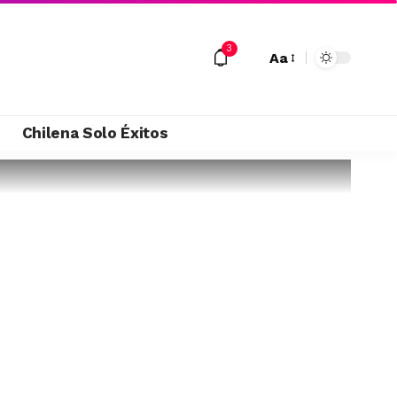
3
Aa
M
Chilena Solo Éxitos