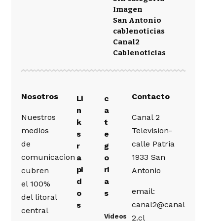
Imagen
San Antonio
cablenoticias
Canal2
Cablenoticias
Nosotros
Contacto
Li
c
n
a
Nuestros
Canal 2
k
t
medios
Television-
s
e
de
calle Patria
r
g
comunicacion
1933 San
a
o
pi
ri
cubren
Antonio
d
a
el 100%
email:
o
s
del litoral
canal2@canal
s
central
Videos
2.cl