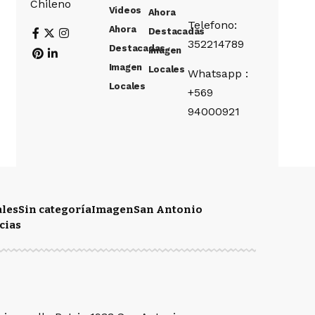
Chileno
Videos
Ahora
Telefono:
Ahora
Destacadas
352214789
Destacadas
Imagen
Imagen
Locales
Whatsapp :
Locales
+569
94000921
ales
Sin categoría
Imagen
San Antonio
cias