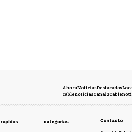
Ahora
Noticias
Destacadas
Loc
cablenoticias
Canal2
Cablenoti
Contacto
 rapidos
categorias