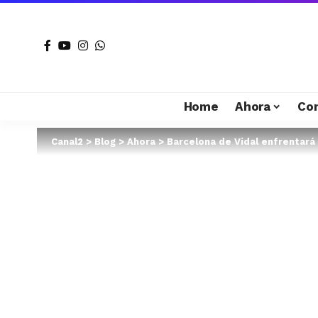
Home
Ahora
Co
Canal2
>
Blog
>
Ahora
>
Barcelona de Vidal enfrentará 