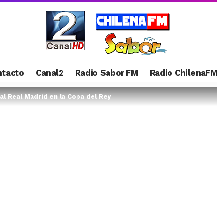
ntacto
Canal2
Radio Sabor FM
Radio ChilenaF
al Real Madrid en la Copa del Rey