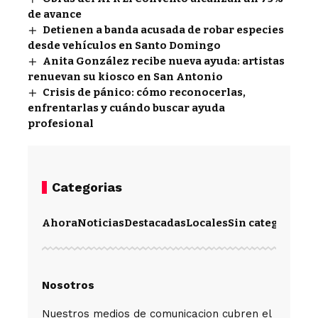
de avance
Detienen a banda acusada de robar especies
desde vehículos en Santo Domingo
Anita González recibe nueva ayuda: artistas
renuevan su kiosco en San Antonio
Crisis de pánico: cómo reconocerlas,
enfrentarlas y cuándo buscar ayuda
profesional
Categorias
Ahora
Noticias
Destacadas
Locales
Sin categoría
Im
Nosotros
Nuestros medios de comunicacion cubren el