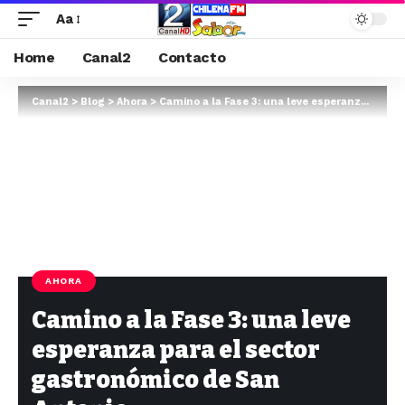
Aa
Home
Canal2
Contacto
Canal2
>
Blog
>
Ahora
>
Camino a la Fase 3: una leve esperanza para el sector gastronómico de San Antonio
AHORA
Camino a la Fase 3: una leve
esperanza para el sector
gastronómico de San