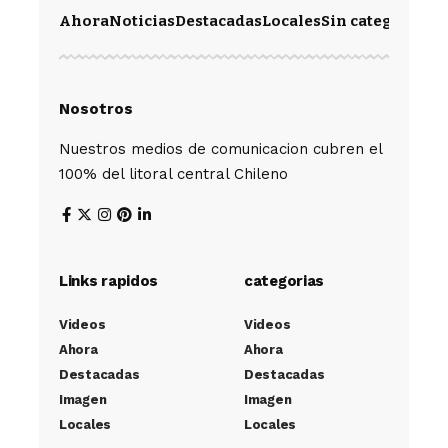
Ahora
Noticias
Destacadas
Locales
Sin categoría
Im
Nosotros
Nuestros medios de comunicacion cubren el
100% del litoral central Chileno
Links rapidos
categorias
Videos
Videos
Ahora
Ahora
Destacadas
Destacadas
Imagen
Imagen
Locales
Locales