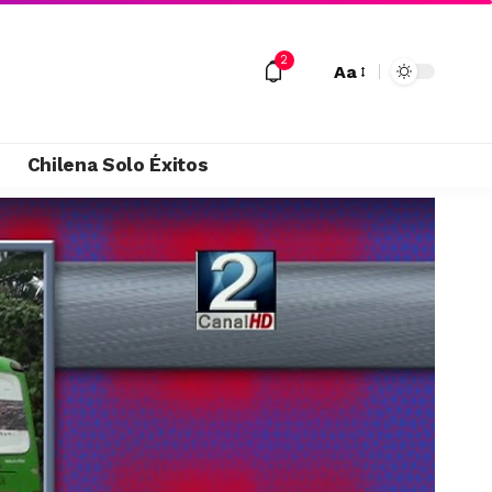
2
Aa
M
Chilena Solo Éxitos