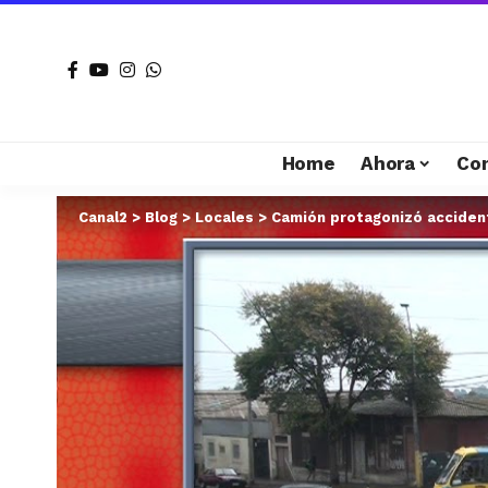
Home
Ahora
Co
Canal2
>
Blog
>
Locales
>
Camión protagonizó accident