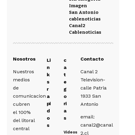
Imagen
San Antonio
cablenoticias
Canal2
Cablenoticias
Nosotros
Contacto
Li
c
n
a
Nuestros
Canal 2
k
t
medios
Television-
s
e
de
calle Patria
r
g
comunicacion
1933 San
a
o
pi
ri
cubren
Antonio
d
a
el 100%
email:
o
s
del litoral
canal2@canal
s
central
Videos
2.cl