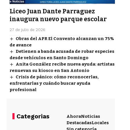
Liceo Juan Dante Parraguez
inaugura nuevo parque escolar
27 de julio de 2026
Obras del APR El Convento alcanzan un 75%
de avance
Detienen a banda acusada de robar especies
desde vehículos en Santo Domingo
Anita González recibe nueva ayuda: artistas
renuevan su kiosco en San Antonio
Crisis de pánico: cómo reconocerlas,
enfrentarlas y cuándo buscar ayuda
profesional
Categorias
Ahora
Noticias
Destacadas
Locales
Sin categoría