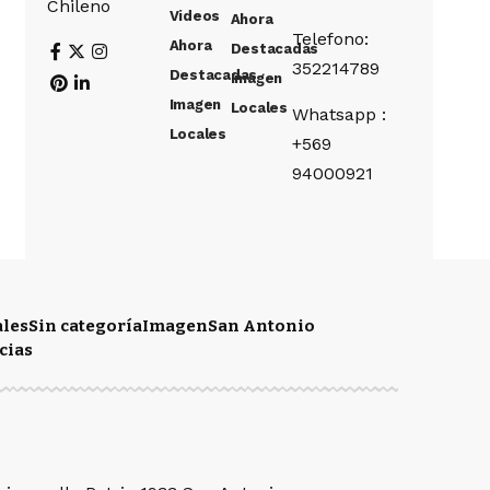
Chileno
Videos
Ahora
Telefono:
Ahora
Destacadas
352214789
Destacadas
Imagen
Imagen
Locales
Whatsapp :
Locales
+569
94000921
ales
Sin categoría
Imagen
San Antonio
cias