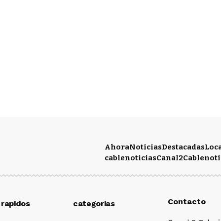
Ahora
Noticias
Destacadas
Loc
cablenoticias
Canal2
Cablenoti
Contacto
 rapidos
categorias