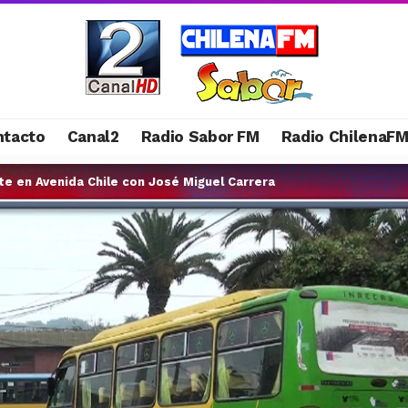
ntacto
Canal2
Radio Sabor FM
Radio ChilenaF
e en Avenida Chile con José Miguel Carrera