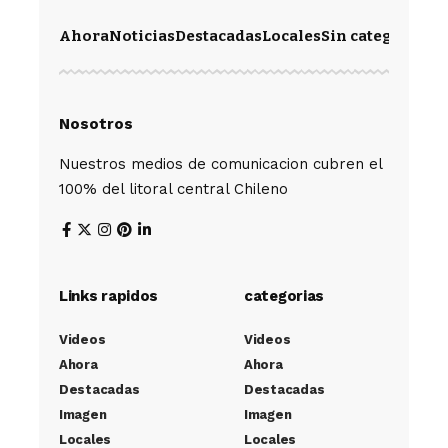
Ahora
Noticias
Destacadas
Locales
Sin categoría
Im
Nosotros
Nuestros medios de comunicacion cubren el
100% del litoral central Chileno
Links rapidos
categorias
Videos
Videos
Ahora
Ahora
Destacadas
Destacadas
Imagen
Imagen
Locales
Locales