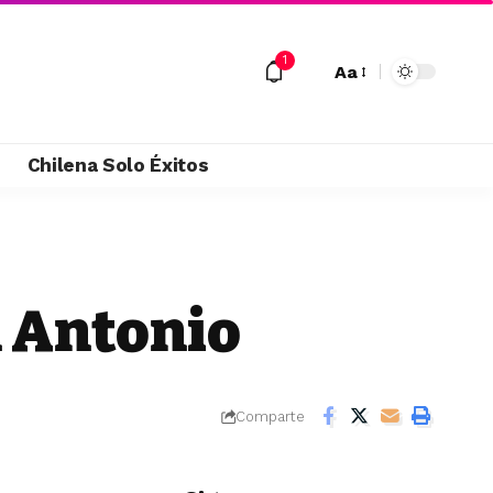
1
Aa
M
Chilena Solo Éxitos
n Antonio
Comparte