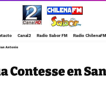
ntacto
Canal2
Radio Sabor FM
Radio ChilenaF
San Antonio
ia Contesse en Sa