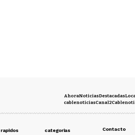
Ahora
Noticias
Destacadas
Loc
cablenoticias
Canal2
Cablenoti
Contacto
 rapidos
categorias