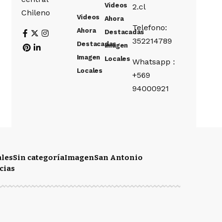
Videos
2.cl
Chileno
Videos
Ahora
Telefono:
Ahora
Destacadas
352214789
Destacadas
Imagen
Imagen
Locales
Whatsapp :
Locales
+569
94000921
ales
Sin categoría
Imagen
San Antonio
cias