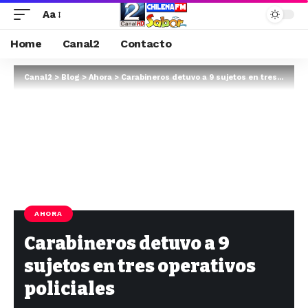
Aa
Home
Canal2
Contacto
Canal2
>
Blog
>
Ahora
>
Carabineros detuvo a 9 sujetos en tres operativos policiales
AHORA
Carabineros detuvo a 9
sujetos en tres operativos
policiales