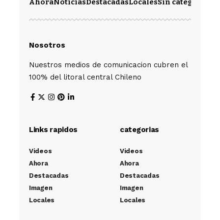
Ahora
Noticias
Destacadas
Locales
Sin categoría
Im
Nosotros
Nuestros medios de comunicacion cubren el
100% del litoral central Chileno
Links rapidos
categorias
Videos
Videos
Ahora
Ahora
Destacadas
Destacadas
Imagen
Imagen
Locales
Locales