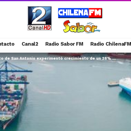
ntacto
Canal2
Radio Sabor FM
Radio ChilenaF
rto de San Antonio experimentó crecimiento de un 28% …