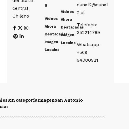
del litoral
canal2@canal
s
central
Videos
2.cl
Chileno
Videos
Ahora
Telefono:
Ahora
Destacadas
352214789
Destacadas
Imagen
Imagen
Locales
Whatsapp :
Locales
+569
94000921
ales
Sin categoría
Imagen
San Antonio
cias