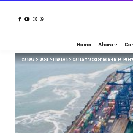
Home
Ahora
Co
Canal2
>
Blog
>
Imagen
>
Carga fraccionada en el pue