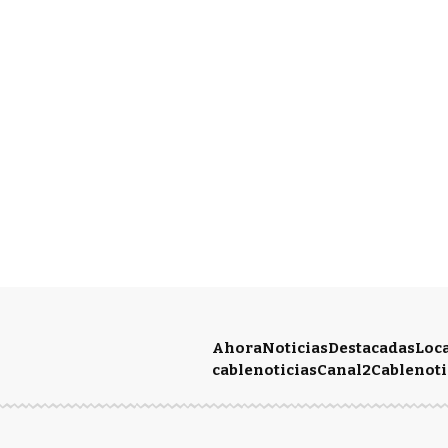
Ahora
Noticias
Destacadas
Loc
cablenoticias
Canal2
Cablenoti