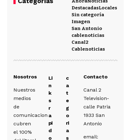
Categorias
Ahora
Noticias
Destacadas
Locales
Sin categoría
Imagen
San Antonio
cablenoticias
Canal2
Cablenoticias
Nosotros
Contacto
Li
c
n
a
Nuestros
Canal 2
k
t
medios
Television-
s
e
de
calle Patria
r
g
comunicacion
1933 San
a
o
pi
ri
cubren
Antonio
d
a
el 100%
email:
o
s