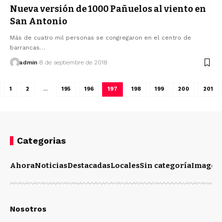
Nueva versión de 1000 Pañuelos al viento en
San Antonio
Más de cuatro mil personas se congregaron en el centro de
barrancas…
admin
8 de septiembre de 2018
1
2
…
195
196
197
198
199
200
201
Categorias
Ahora
Noticias
Destacadas
Locales
Sin categoría
Imagen
Nosotros