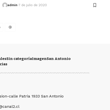
admin
7 de julio de 2020
6
ales
Sin categoría
Imagen
San Antonio
cias
sion-calle Patria 1933 San Antonio
@canal2.cl