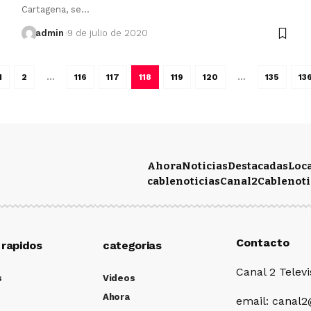
Cartagena, se…
admin
9 de julio de 2020
1
2
…
116
117
118
119
120
…
135
13
Ahora
Noticias
Destacadas
Loc
cablenoticias
Canal2
Cablenoti
Contacto
 rapidos
categorias
Canal 2 Televi
s
Videos
Ahora
email: canal2