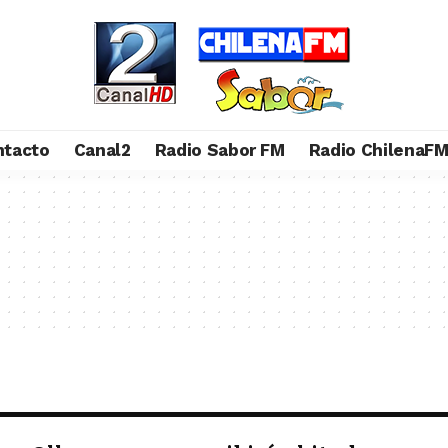
ntacto
Canal2
Radio Sabor FM
Radio ChilenaF