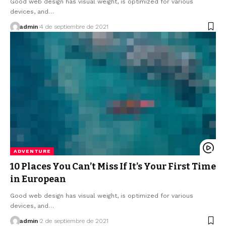
Good web design has visual weight, is optimized for various
devices, and…
admin
4 de septiembre de 2021
ADVENTURE
10 Places You Can’t Miss If It’s Your First Time
in European
Good web design has visual weight, is optimized for various
devices, and…
admin
2 de septiembre de 2021