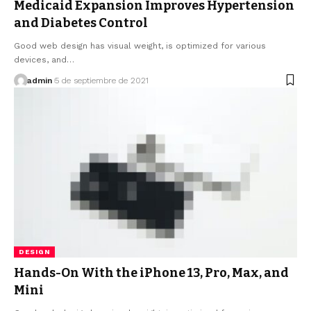
Medicaid Expansion Improves Hypertension
and Diabetes Control
Good web design has visual weight, is optimized for various
devices, and…
admin
5 de septiembre de 2021
DESIGN
Hands-On With the iPhone 13, Pro, Max, and
Mini