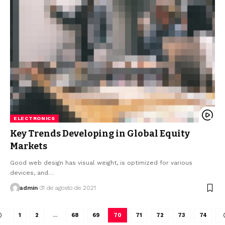
ELECTRONICS
Key Trends Developing in Global Equity
Markets
Good web design has visual weight, is optimized for various
devices, and…
admin
31 de agosto de 2021
1
2
…
68
69
70
71
72
73
74