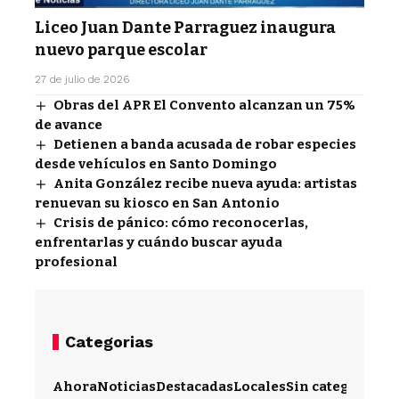
Liceo Juan Dante Parraguez inaugura
nuevo parque escolar
27 de julio de 2026
Obras del APR El Convento alcanzan un 75%
de avance
Detienen a banda acusada de robar especies
desde vehículos en Santo Domingo
Anita González recibe nueva ayuda: artistas
renuevan su kiosco en San Antonio
Crisis de pánico: cómo reconocerlas,
enfrentarlas y cuándo buscar ayuda
profesional
Categorias
Ahora
Noticias
Destacadas
Locales
Sin categoría
Im