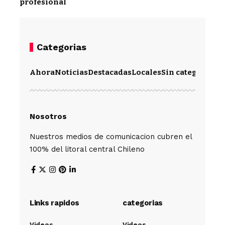
profesional
Categorias
Ahora
Noticias
Destacadas
Locales
Sin categoría
Im
Nosotros
Nuestros medios de comunicacion cubren el
100% del litoral central Chileno
Links rapidos
categorias
Videos
Videos