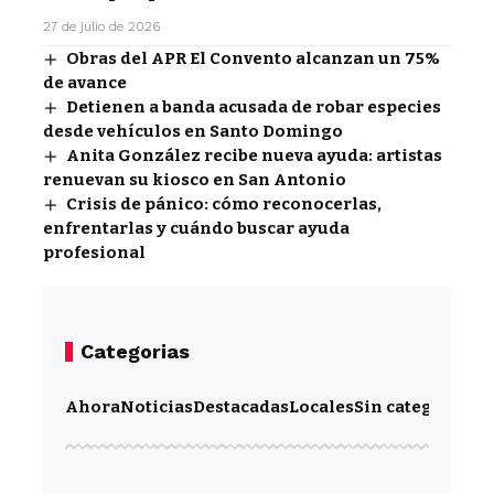
27 de julio de 2026
Obras del APR El Convento alcanzan un 75%
de avance
Detienen a banda acusada de robar especies
desde vehículos en Santo Domingo
Anita González recibe nueva ayuda: artistas
renuevan su kiosco en San Antonio
Crisis de pánico: cómo reconocerlas,
enfrentarlas y cuándo buscar ayuda
profesional
Categorias
Ahora
Noticias
Destacadas
Locales
Sin categoría
Im