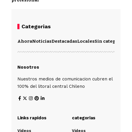
profesional
Categorias
Ahora
Noticias
Destacadas
Locales
Sin categoría
Im
Nosotros
Nuestros medios de comunicacion cubren el
100% del litoral central Chileno
Links rapidos
categorias
Videos
Videos