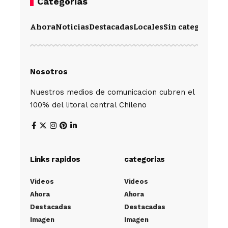
Categorias
Ahora
Noticias
Destacadas
Locales
Sin categoría
Im
Nosotros
Nuestros medios de comunicacion cubren el
100% del litoral central Chileno
Links rapidos
categorias
Videos
Videos
Ahora
Ahora
Destacadas
Destacadas
Imagen
Imagen