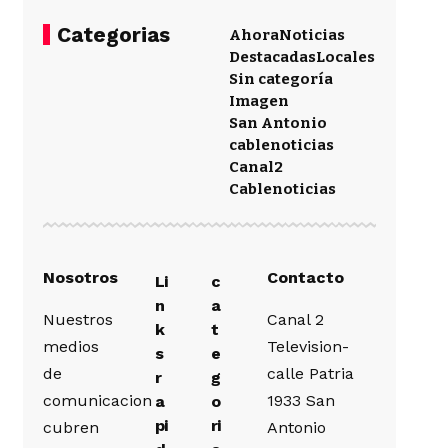
Categorias
Ahora
Noticias
Destacadas
Locales
Sin categoría
Imagen
San Antonio
cablenoticias
Canal2
Cablenoticias
Nosotros
Contacto
Li
c
n
a
Nuestros
Canal 2
k
t
medios
Television-
s
e
de
calle Patria
r
g
comunicacion
1933 San
a
o
pi
ri
cubren
Antonio