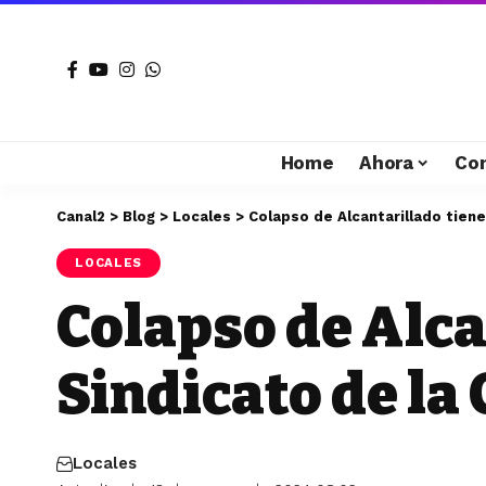
Home
Ahora
Co
Canal2
>
Blog
>
Locales
>
Colapso de Alcantarillado tiene
LOCALES
Colapso de Alca
Sindicato de la
Locales