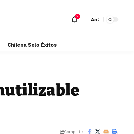
2
Aa
M
Chilena Solo Éxitos
nutilizable
Comparte