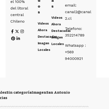
d
a
el 100%
email:
o
s
del litoral
canal2@canal
s
central
Videos
2.cl
Chileno
Videos
Ahora
Telefono:
Ahora
Destacadas
352214789
Destacadas
Imagen
Imagen
Locales
Whatsapp :
Locales
+569
94000921
ales
Sin categoría
Imagen
San Antonio
cias