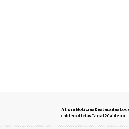
Ahora
Noticias
Destacadas
Loc
cablenoticias
Canal2
Cablenoti