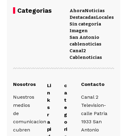
Categorias
Ahora
Noticias
Destacadas
Locales
Sin categoría
Imagen
San Antonio
cablenoticias
Canal2
Cablenoticias
Nosotros
Contacto
Li
c
n
a
Nuestros
Canal 2
k
t
medios
Television-
s
e
de
calle Patria
r
g
comunicacion
1933 San
a
o
pi
ri
cubren
Antonio