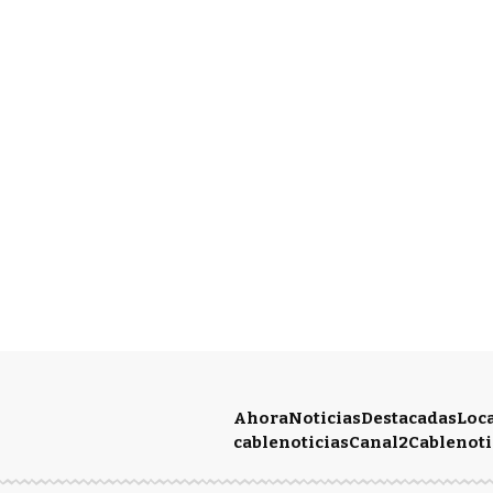
Ahora
Noticias
Destacadas
Loc
cablenoticias
Canal2
Cablenoti