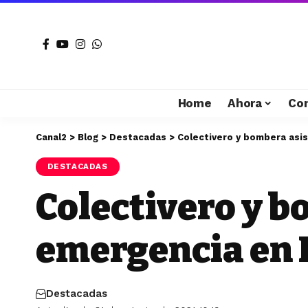
Home
Ahora
Co
Canal2
>
Blog
>
Destacadas
>
Colectivero y bombera asis
DESTACADAS
Colectivero y b
emergencia en 
Destacadas