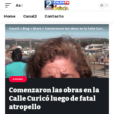
Aa
Home
Canal2
Contacto
Canal2
>
Blog
>
Ahora
>
Comenzaron las obras en la Calle Curicó luego de fatal atropello
AHORA
Comenzaron las obras en la
Calle Curicó luego de fatal
atropello