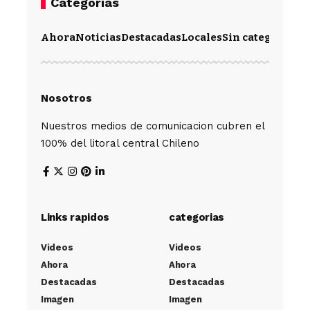
Categorias
Ahora
Noticias
Destacadas
Locales
Sin categoría
Im
Nosotros
Nuestros medios de comunicacion cubren el
100% del litoral central Chileno
Links rapidos
categorias
Videos
Videos
Ahora
Ahora
Destacadas
Destacadas
Imagen
Imagen