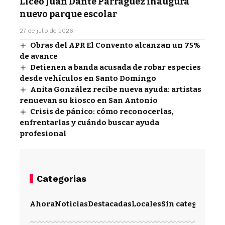
Liceo Juan Dante Parraguez inaugura
nuevo parque escolar
27 de julio de 2026
Obras del APR El Convento alcanzan un 75%
de avance
Detienen a banda acusada de robar especies
desde vehículos en Santo Domingo
Anita González recibe nueva ayuda: artistas
renuevan su kiosco en San Antonio
Crisis de pánico: cómo reconocerlas,
enfrentarlas y cuándo buscar ayuda
profesional
Categorias
Ahora
Noticias
Destacadas
Locales
Sin categoría
Im