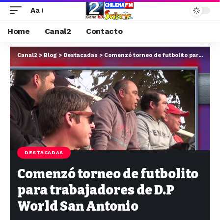
Aa
Home
Canal2
Contacto
Canal2
>
Blog
>
Destacadas
>
Comenzó torneo de futbolito para trabajadores de D.P World San Antonio
DESTACADAS
Comenzó torneo de futbolito
para trabajadores de D.P
World San Antonio