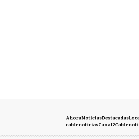
Ahora
Noticias
Destacadas
Loc
cablenoticias
Canal2
Cablenoti