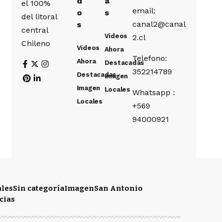
d
a
el 100%
email:
o
s
del litoral
canal2@canal
s
central
Videos
2.cl
Chileno
Videos
Ahora
Telefono:
Ahora
Destacadas
352214789
Destacadas
Imagen
Imagen
Locales
Whatsapp :
Locales
+569
94000921
ales
Sin categoría
Imagen
San Antonio
cias