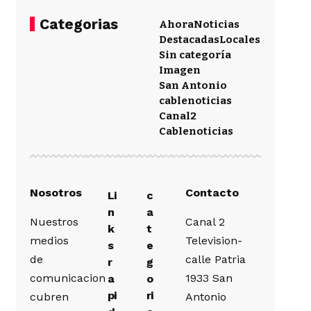
Categorias
Ahora
Noticias
Destacadas
Locales
Sin categoría
Imagen
San Antonio
cablenoticias
Canal2
Cablenoticias
Nosotros
Contacto
Li
c
n
a
Nuestros
Canal 2
k
t
medios
Television-
s
e
de
calle Patria
r
g
comunicacion
1933 San
a
o
pi
ri
cubren
Antonio