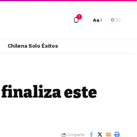
1
Aa
M
Chilena Solo Éxitos
finaliza este
Comparte