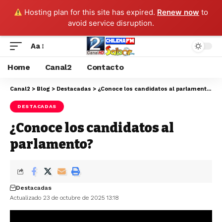
Hosting plan for this site has expired.
Renew now
to
avoid service disruption.
Aa
Home
Canal2
Contacto
Canal2
>
Blog
>
Destacadas
>
¿Conoce los candidatos al parlamento?
DESTACADAS
¿Conoce los candidatos al
parlamento?
Destacadas
Actualizado 23 de octubre de 2025 13:18