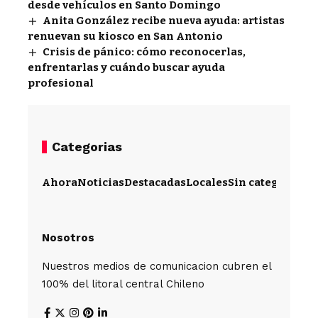
desde vehículos en Santo Domingo
Anita González recibe nueva ayuda: artistas
renuevan su kiosco en San Antonio
Crisis de pánico: cómo reconocerlas,
enfrentarlas y cuándo buscar ayuda
profesional
Categorias
Ahora
Noticias
Destacadas
Locales
Sin categoría
Im
Nosotros
Nuestros medios de comunicacion cubren el
100% del litoral central Chileno