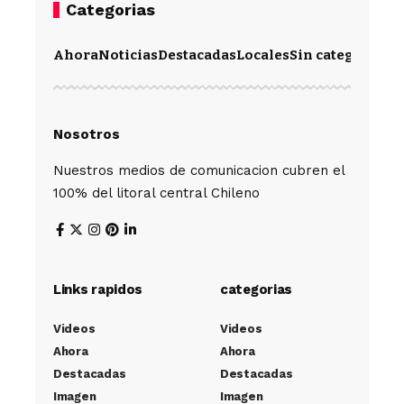
Categorias
Ahora
Noticias
Destacadas
Locales
Sin categoría
Im
Nosotros
Nuestros medios de comunicacion cubren el
100% del litoral central Chileno
Links rapidos
categorias
Videos
Videos
Ahora
Ahora
Destacadas
Destacadas
Imagen
Imagen