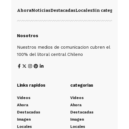
Ahora
Noticias
Destacadas
Locales
Sin categoría
Im
Nosotros
Nuestros medios de comunicacion cubren el
100% del litoral central Chileno
Links rapidos
categorias
Videos
Videos
Ahora
Ahora
Destacadas
Destacadas
Imagen
Imagen
Locales
Locales