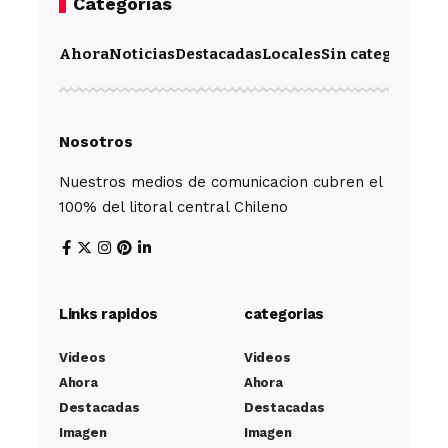
Categorias
Ahora
Noticias
Destacadas
Locales
Sin categoría
Im
Nosotros
Nuestros medios de comunicacion cubren el
100% del litoral central Chileno
Links rapidos
categorias
Videos
Videos
Ahora
Ahora
Destacadas
Destacadas
Imagen
Imagen