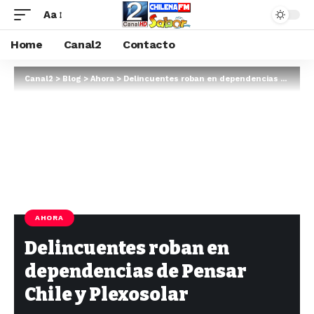
Aa
Home
Canal2
Contacto
Canal2
>
Blog
>
Ahora
>
Delincuentes roban en dependencias de Pensar Chile y Plexosolar
AHORA
Delincuentes roban en
dependencias de Pensar
Chile y Plexosolar