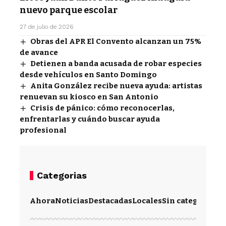
nuevo parque escolar
27 de julio de 2026
Obras del APR El Convento alcanzan un 75%
de avance
Detienen a banda acusada de robar especies
desde vehículos en Santo Domingo
Anita González recibe nueva ayuda: artistas
renuevan su kiosco en San Antonio
Crisis de pánico: cómo reconocerlas,
enfrentarlas y cuándo buscar ayuda
profesional
Categorias
Ahora
Noticias
Destacadas
Locales
Sin categoría
Im