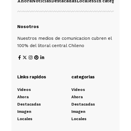
Ahora
Noticias
Destacadas
Locales
Sin categoría
Im
Nosotros
Nuestros medios de comunicacion cubren el
100% del litoral central Chileno
Links rapidos
categorias
Videos
Videos
Ahora
Ahora
Destacadas
Destacadas
Imagen
Imagen
Locales
Locales