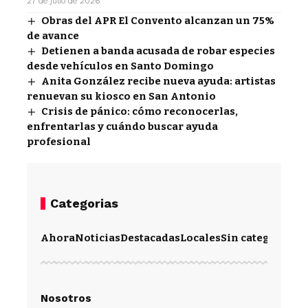
27 de julio de 2026
Obras del APR El Convento alcanzan un 75%
de avance
Detienen a banda acusada de robar especies
desde vehículos en Santo Domingo
Anita González recibe nueva ayuda: artistas
renuevan su kiosco en San Antonio
Crisis de pánico: cómo reconocerlas,
enfrentarlas y cuándo buscar ayuda
profesional
Categorias
Ahora
Noticias
Destacadas
Locales
Sin categoría
Im
Nosotros