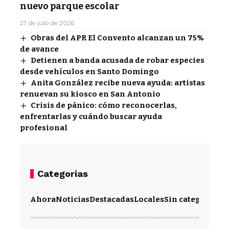
nuevo parque escolar
27 de julio de 2026
Obras del APR El Convento alcanzan un 75%
de avance
Detienen a banda acusada de robar especies
desde vehículos en Santo Domingo
Anita González recibe nueva ayuda: artistas
renuevan su kiosco en San Antonio
Crisis de pánico: cómo reconocerlas,
enfrentarlas y cuándo buscar ayuda
profesional
Categorias
Ahora
Noticias
Destacadas
Locales
Sin categoría
Im