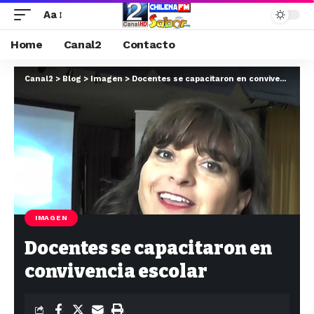
Aa
Home
Canal2
Contacto
Canal2
>
Blog
>
Imagen
>
Docentes se capacitaron en convivencia escolar
IMAGEN
Docentes se capacitaron en
convivencia escolar