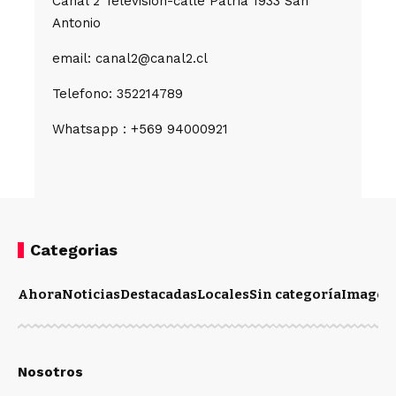
Canal 2 Television-calle Patria 1933 San
Antonio
email: canal2@canal2.cl
Telefono: 352214789
Whatsapp : +569 94000921
Categorias
Ahora
Noticias
Destacadas
Locales
Sin categoría
Imagen
Nosotros