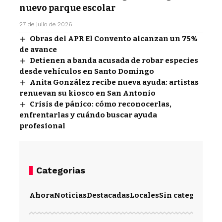
nuevo parque escolar
27 de julio de 2026
Obras del APR El Convento alcanzan un 75%
de avance
Detienen a banda acusada de robar especies
desde vehículos en Santo Domingo
Anita González recibe nueva ayuda: artistas
renuevan su kiosco en San Antonio
Crisis de pánico: cómo reconocerlas,
enfrentarlas y cuándo buscar ayuda
profesional
Categorias
Ahora
Noticias
Destacadas
Locales
Sin categoría
Im