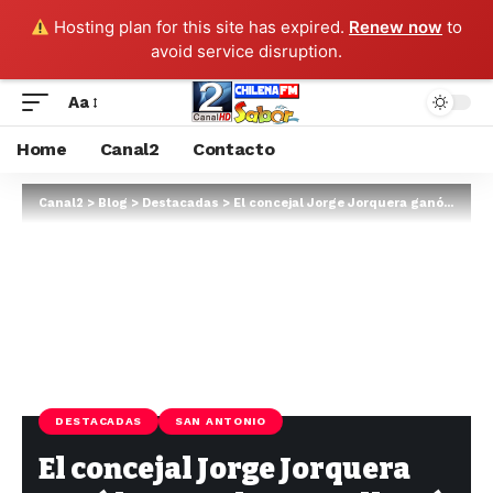
Hosting plan for this site has expired.
Renew now
to
avoid service disruption.
Aa
Home
Canal2
Contacto
Canal2
>
Blog
>
Destacadas
>
El concejal Jorge Jorquera ganó la consulta a que llamó el bloque Unidad Constituyente
DESTACADAS
SAN ANTONIO
El concejal Jorge Jorquera