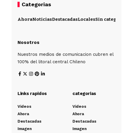
Categorias
Ahora
Noticias
Destacadas
Locales
Sin categoría
Im
Nosotros
Nuestros medios de comunicacion cubren el
100% del litoral central Chileno
Links rapidos
categorias
Videos
Videos
Ahora
Ahora
Destacadas
Destacadas
Imagen
Imagen