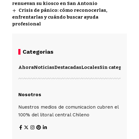
renuevan su kiosco en San Antonio
Crisis de pánico: cómo reconocerlas,
enfrentarlas y cuándo buscar ayuda
profesional
Categorias
Ahora
Noticias
Destacadas
Locales
Sin categoría
Im
Nosotros
Nuestros medios de comunicacion cubren el
100% del litoral central Chileno