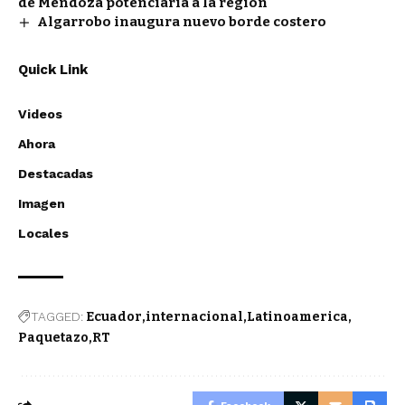
de Mendoza potenciaría a la región
Algarrobo inaugura nuevo borde costero
Quick Link
Videos
Ahora
Destacadas
Imagen
Locales
TAGGED:
Ecuador
internacional
Latinoamerica
Paquetazo
RT