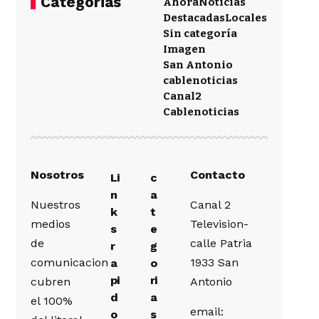
Categorias
Ahora
Noticias
Destacadas
Locales
Sin categoría
Imagen
San Antonio
cablenoticias
Canal2
Cablenoticias
Nosotros
Contacto
Li
c
n
a
Nuestros
Canal 2
k
t
medios
Television-
s
e
de
calle Patria
r
g
comunicacion
1933 San
a
o
pi
ri
cubren
Antonio
d
a
el 100%
email:
o
s