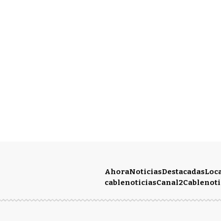
Ahora
Noticias
Destacadas
Loc
cablenoticias
Canal2
Cablenoti