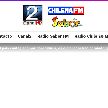
ntacto
Canal2
Radio Sabor FM
Radio ChilenaF
el país contagiado por Coronavirus, es el Senador Rabindranath 