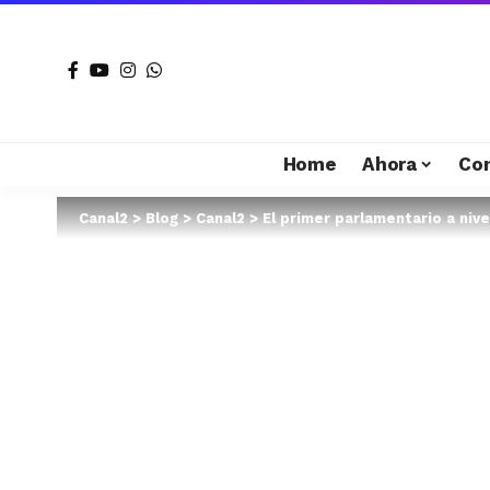
Home
Ahora
Co
Canal2
>
Blog
>
Canal2
>
El primer parlamentario a niv