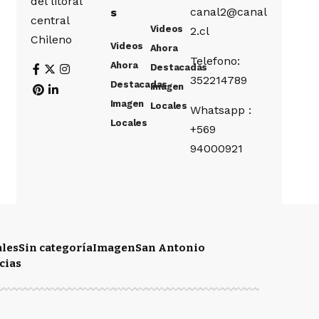
del litoral
canal2@canal
s
central
Videos
2.cl
Chileno
Videos
Ahora
Telefono:
Ahora
Destacadas
352214789
Destacadas
Imagen
Imagen
Locales
Whatsapp :
Locales
+569
94000921
ales
Sin categoría
Imagen
San Antonio
cias