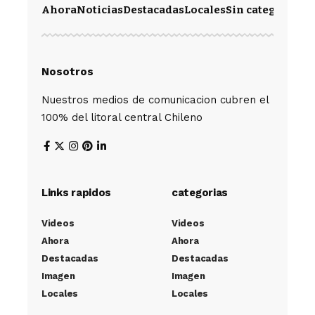
Ahora
Noticias
Destacadas
Locales
Sin categoría
Im
Nosotros
Nuestros medios de comunicacion cubren el
100% del litoral central Chileno
Links rapidos
categorias
Videos
Videos
Ahora
Ahora
Destacadas
Destacadas
Imagen
Imagen
Locales
Locales