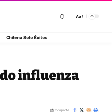
Aa
M
Chilena Solo Éxitos
ndo influenza
Comparte