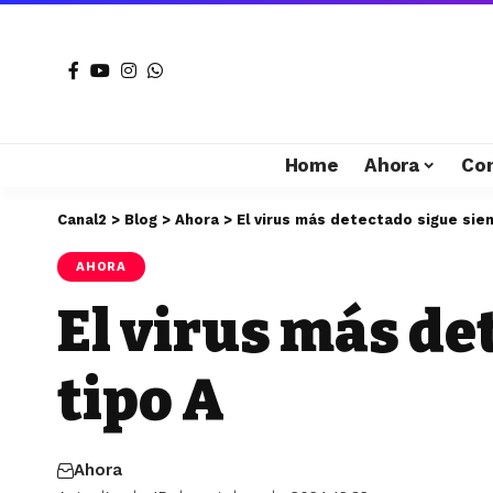
Home
Ahora
Co
Canal2
>
Blog
>
Ahora
>
El virus más detectado sigue sien
AHORA
El virus más de
tipo A
Ahora