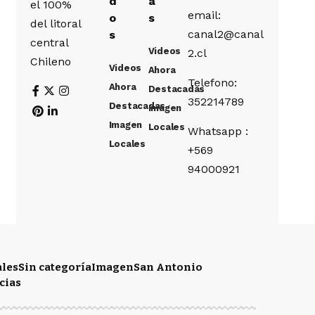
d
a
el 100%
email:
o
s
del litoral
canal2@canal
s
central
Videos
2.cl
Chileno
Videos
Ahora
Telefono:
Ahora
Destacadas
352214789
Destacadas
Imagen
Imagen
Locales
Whatsapp :
Locales
+569
94000921
ales
Sin categoría
Imagen
San Antonio
cias