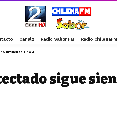
ntacto
Canal2
Radio Sabor FM
Radio ChilenaF
do influenza tipo A
tectado sigue sie