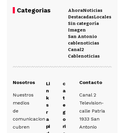
Categorias
Ahora
Noticias
Destacadas
Locales
Sin categoría
Imagen
San Antonio
cablenoticias
Canal2
Cablenoticias
Nosotros
Contacto
Li
c
n
a
Nuestros
Canal 2
k
t
medios
Television-
s
e
de
calle Patria
r
g
comunicacion
1933 San
a
o
pi
ri
cubren
Antonio