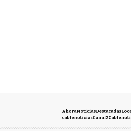
Ahora
Noticias
Destacadas
Loc
cablenoticias
Canal2
Cablenoti