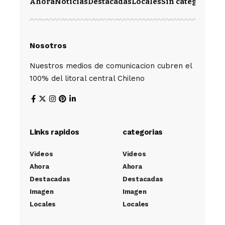
Ahora
Noticias
Destacadas
Locales
Sin categoría
Im
Nosotros
Nuestros medios de comunicacion cubren el
100% del litoral central Chileno
Links rapidos
categorias
Videos
Videos
Ahora
Ahora
Destacadas
Destacadas
Imagen
Imagen
Locales
Locales