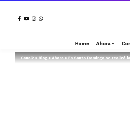
Home
Ahora
Co
Canal2
>
Blog
>
Ahora
>
En Santo Domingo se realizó l