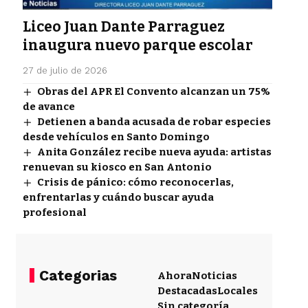
Liceo Juan Dante Parraguez
inaugura nuevo parque escolar
27 de julio de 2026
Obras del APR El Convento alcanzan un 75%
de avance
Detienen a banda acusada de robar especies
desde vehículos en Santo Domingo
Anita González recibe nueva ayuda: artistas
renuevan su kiosco en San Antonio
Crisis de pánico: cómo reconocerlas,
enfrentarlas y cuándo buscar ayuda
profesional
Categorias
Ahora
Noticias
Destacadas
Locales
Sin categoría