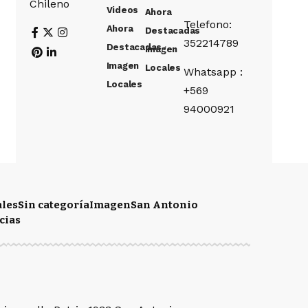
Chileno
Videos
Ahora
Telefono:
Ahora
Destacadas
352214789
Destacadas
Imagen
Imagen
Locales
Whatsapp :
Locales
+569
94000921
ales
Sin categoría
Imagen
San Antonio
cias