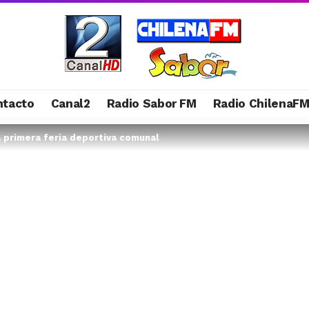
ntacto
Canal2
Radio Sabor FM
Radio ChilenaF
a primera feria deportiva comunal