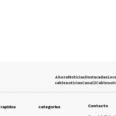
Ahora
Noticias
Destacadas
Loc
cablenoticias
Canal2
Cablenoti
Contacto
 rapidos
categorias