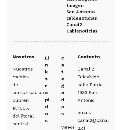
Imagen
San Antonio
cablenoticias
Canal2
Cablenoticias
Nosotros
Contacto
Li
c
n
a
Nuestros
Canal 2
k
t
medios
Television-
s
e
de
calle Patria
r
g
comunicacion
1933 San
a
o
pi
ri
cubren
Antonio
d
a
el 100%
email:
o
s
del litoral
canal2@canal
s
central
Videos
2.cl