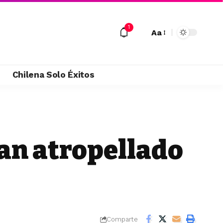
1
Aa
M
Chilena Solo Éxitos
an atropellado
Comparte