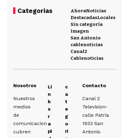
Categorias
Ahora
Noticias
Destacadas
Locales
Sin categoría
Imagen
San Antonio
cablenoticias
Canal2
Cablenoticias
Nosotros
Contacto
Li
c
n
a
Nuestros
Canal 2
k
t
medios
Television-
s
e
de
calle Patria
r
g
comunicacion
1933 San
a
o
pi
ri
cubren
Antonio