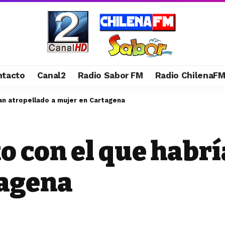
ntacto
Canal2
Radio Sabor FM
Radio ChilenaF
an atropellado a mujer en Cartagena
 con el que habrí
tagena