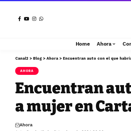
Home
Ahora
Co
Canal2
>
Blog
>
Ahora
>
Encuentran auto con el que habrí
AHORA
Encuentran auto
a mujer en Car
Ahora