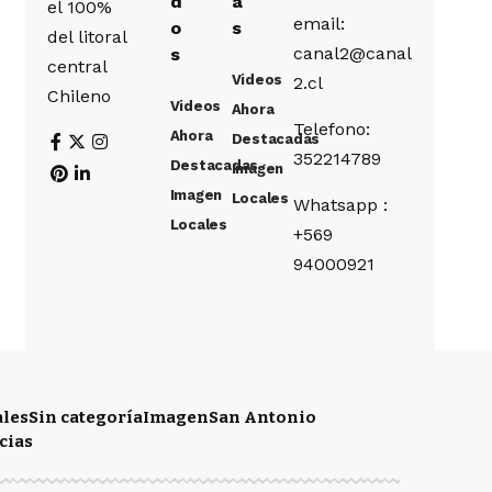
d
a
el 100%
email:
o
s
del litoral
canal2@canal
s
central
Videos
2.cl
Chileno
Videos
Ahora
Telefono:
Ahora
Destacadas
352214789
Destacadas
Imagen
Imagen
Locales
Whatsapp :
Locales
+569
94000921
ales
Sin categoría
Imagen
San Antonio
cias