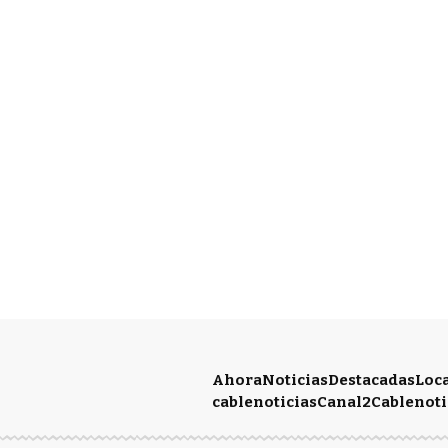
Ahora
Noticias
Destacadas
Loc
cablenoticias
Canal2
Cablenoti