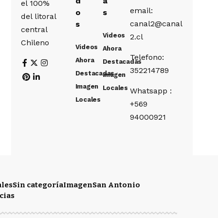
d
a
el 100%
email:
o
s
del litoral
canal2@canal
s
central
Videos
2.cl
Chileno
Videos
Ahora
Telefono:
Ahora
Destacadas
352214789
Destacadas
Imagen
Imagen
Locales
Whatsapp :
Locales
+569
94000921
ales
Sin categoría
Imagen
San Antonio
cias