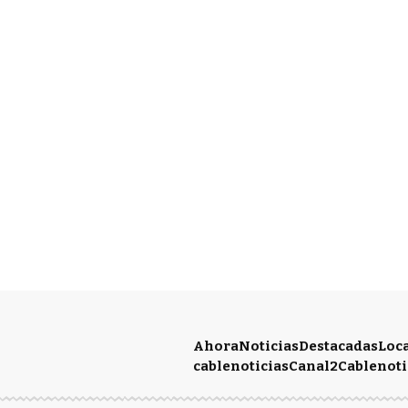
Ahora
Noticias
Destacadas
Loc
cablenoticias
Canal2
Cablenoti