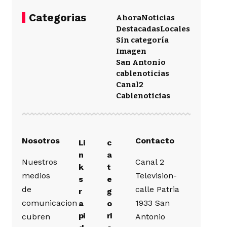
Categorias
Ahora
Noticias
Destacadas
Locales
Sin categoría
Imagen
San Antonio
cablenoticias
Canal2
Cablenoticias
Nosotros
Contacto
Li
c
n
a
Nuestros
Canal 2
k
t
medios
Television-
s
e
de
calle Patria
r
g
comunicacion
1933 San
a
o
pi
ri
cubren
Antonio