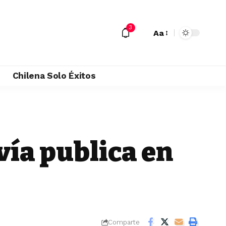
3
Aa
M
Chilena Solo Éxitos
vía publica en
Comparte