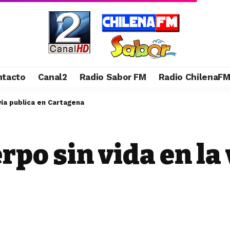
ntacto
Canal2
Radio Sabor FM
Radio ChilenaF
vía publica en Cartagena
po sin vida en la 