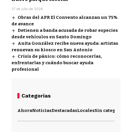
27 de julio de 2026
Obras del APR El Convento alcanzan un 75%
de avance
Detienen a banda acusada de robar especies
desde vehículos en Santo Domingo
Anita González recibe nueva ayuda: artistas
renuevan su kiosco en San Antonio
Crisis de pánico: cómo reconocerlas,
enfrentarlas y cuándo buscar ayuda
profesional
Categorias
Ahora
Noticias
Destacadas
Locales
Sin categoría
Im