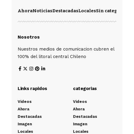
Ahora
Noticias
Destacadas
Locales
Sin categoría
Im
Nosotros
Nuestros medios de comunicacion cubren el
100% del litoral central Chileno
Links rapidos
categorias
Videos
Videos
Ahora
Ahora
Destacadas
Destacadas
Imagen
Imagen
Locales
Locales