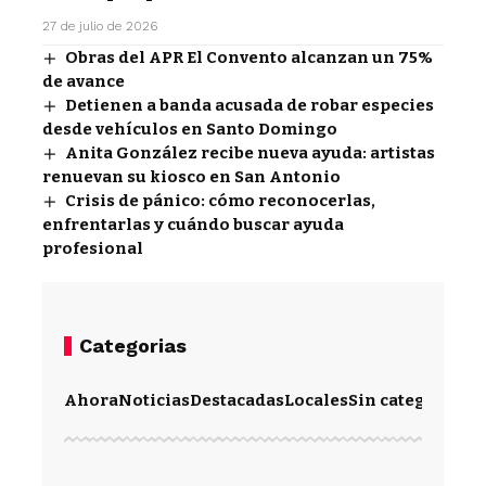
27 de julio de 2026
Obras del APR El Convento alcanzan un 75%
de avance
Detienen a banda acusada de robar especies
desde vehículos en Santo Domingo
Anita González recibe nueva ayuda: artistas
renuevan su kiosco en San Antonio
Crisis de pánico: cómo reconocerlas,
enfrentarlas y cuándo buscar ayuda
profesional
Categorias
Ahora
Noticias
Destacadas
Locales
Sin categoría
Im