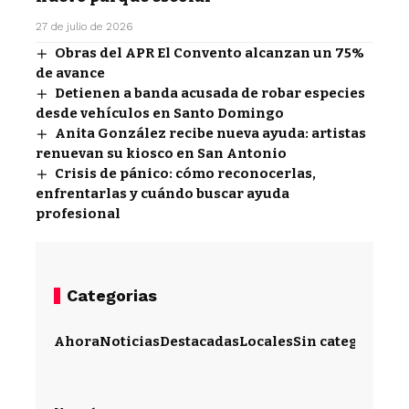
27 de julio de 2026
Obras del APR El Convento alcanzan un 75%
de avance
Detienen a banda acusada de robar especies
desde vehículos en Santo Domingo
Anita González recibe nueva ayuda: artistas
renuevan su kiosco en San Antonio
Crisis de pánico: cómo reconocerlas,
enfrentarlas y cuándo buscar ayuda
profesional
Categorias
Ahora
Noticias
Destacadas
Locales
Sin categoría
Im