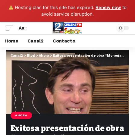
Hosting plan for this site has expired.
Renew now
to
avoid service disruption.
Aa
Home
Canal2
Contacto
Canal2
>
Blog
>
Ahora
>
Exitosa presentación de obra “Monogamia” en Santo Domingo
AHORA
Exitosa presentación de obra