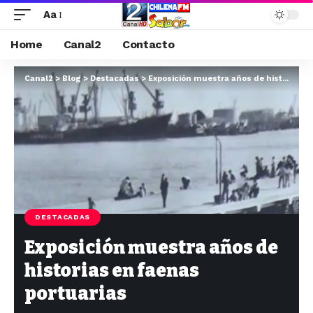
Aa
Home
Canal2
Contacto
Canal2
>
Blog
>
Destacadas
>
Exposición muestra años de historias en faenas portuarias
DESTACADAS
Exposición muestra años de
historias en faenas
portuarias