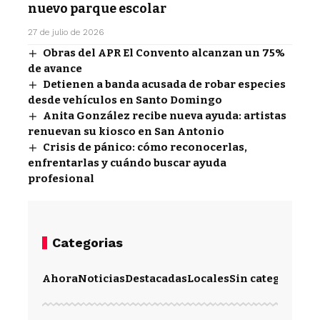
nuevo parque escolar
27 de julio de 2026
Obras del APR El Convento alcanzan un 75%
de avance
Detienen a banda acusada de robar especies
desde vehículos en Santo Domingo
Anita González recibe nueva ayuda: artistas
renuevan su kiosco en San Antonio
Crisis de pánico: cómo reconocerlas,
enfrentarlas y cuándo buscar ayuda
profesional
Categorias
Ahora
Noticias
Destacadas
Locales
Sin categoría
Im