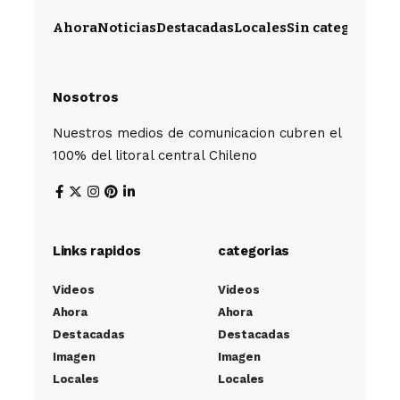
Ahora
Noticias
Destacadas
Locales
Sin categoría
Im
Nosotros
Nuestros medios de comunicacion cubren el
100% del litoral central Chileno
Links rapidos
categorias
Videos
Videos
Ahora
Ahora
Destacadas
Destacadas
Imagen
Imagen
Locales
Locales