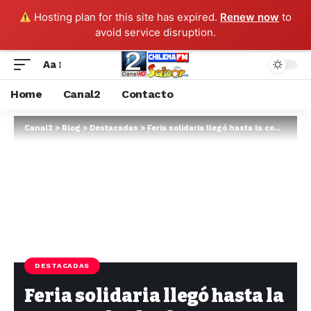
Hosting plan for this site has expired.
Renew now
to
avoid service disruption.
Aa
Home
Canal2
Contacto
Canal2
>
Blog
>
Destacadas
>
Feria solidaria llegó hasta la comuna de El Tabo
DESTACADAS
Feria solidaria llegó hasta la