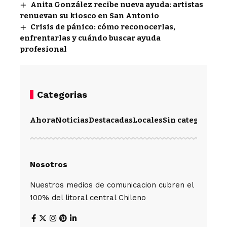
Anita González recibe nueva ayuda: artistas
renuevan su kiosco en San Antonio
Crisis de pánico: cómo reconocerlas,
enfrentarlas y cuándo buscar ayuda
profesional
Categorias
Ahora
Noticias
Destacadas
Locales
Sin categoría
Im
Nosotros
Nuestros medios de comunicacion cubren el
100% del litoral central Chileno