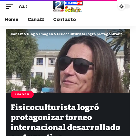
Aa
Home
Canal2
Contacto
Canal2
>
Blog
>
Imagen
>
Fisicoculturista logró protagonizar torneo internacional desarrollado en Argentina
IMAGEN
Fisicoculturista logró
protagonizar torneo
internacional desarrollado